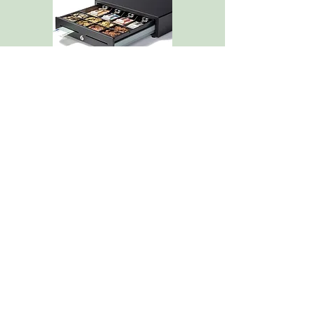
Kassalade
Sluit een kassalade aan om uw kassa-
opstelling te vervolledigen, deze kan
elektrisch aangestuurd worden. Zodat de lade
openspringt bij het ontvangen van contant
geld.
MiniPOS.be