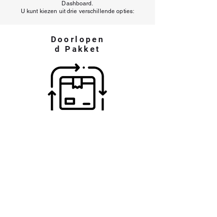
Dashboard.
U kunt kiezen uit drie verschillende opties:
Doorlopen
d Pakket
€ 17,95
p/m
Wanneer u het gehele jaar gebruik
maakt van de kassa, kies dan voor
het Continue Pakket.
U neemt in één keer een